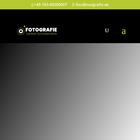
+49-163-80060007
foto@tozigrafie.de