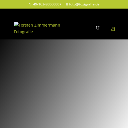
+49-163-80060007
foto@tozigrafie.de